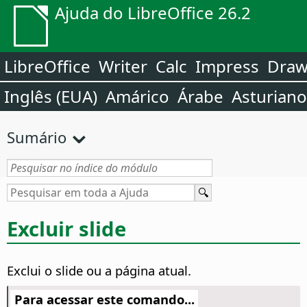
Ajuda do LibreOffice 26.2
LibreOffice
Writer
Calc
Impress
Dra
Inglês (EUA)
Amárico
Árabe
Asturiano
Sumário
Excluir slide
Exclui o slide ou a página atual.
Para acessar este comando...