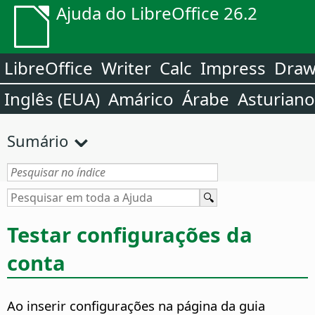
Ajuda do LibreOffice 26.2
LibreOffice
Writer
Calc
Impress
Dra
Inglês (EUA)
Amárico
Árabe
Asturiano
Sumário
Testar configurações da
conta
Ao inserir configurações na página da guia