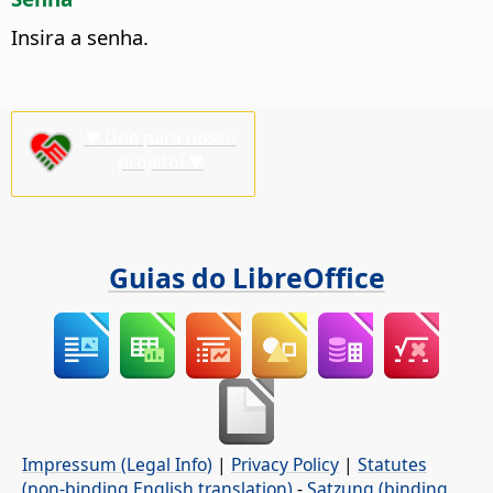
Insira a senha.
♥ Doe para nosso
projeto! ♥
Guias do LibreOffice
Impressum (Legal Info)
|
Privacy Policy
|
Statutes
(non-binding English translation)
-
Satzung (binding