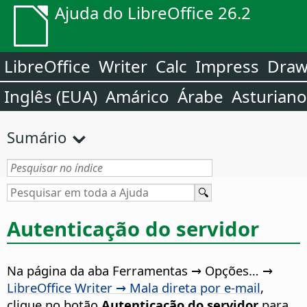
Ajuda do LibreOffice 26.2
LibreOffice
Writer
Calc
Impress
Dra
Inglês (EUA)
Amárico
Árabe
Asturiano
Sumário
Autenticação do servidor
Na página da aba
Ferramentas → Opções…
→
LibreOffice Writer → Mala direta por e-mail
,
clique no botão
Autenticação do servidor
para