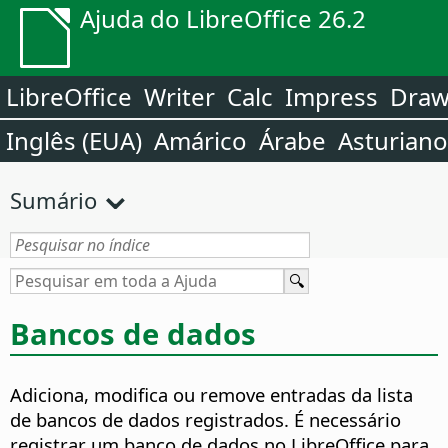
Ajuda do LibreOffice 26.2
LibreOffice
Writer
Calc
Impress
Dra
Inglês (EUA)
Amárico
Árabe
Asturiano
Sumário
Bancos de dados
Adiciona, modifica ou remove entradas da lista
de bancos de dados registrados. É necessário
registrar um banco de dados no LibreOffice para