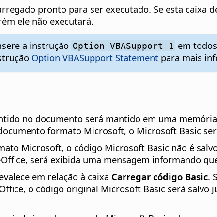
carregado pronto para ser executado. Se esta caixa 
rém ele não executará.
nsere a instrução
em todos 
Option VBASupport 1
nstrução
Option VBASupport Statement
para mais in
l contido no documento será mantido em uma memória
 documento formato Microsoft, o Microsoft Basic se
to Microsoft, o código Microsoft Basic não é salv
reOffice, será exibida uma mensagem informando que 
evalece em relação à caixa
Carregar código Basic
. 
eOffice, o código original Microsoft Basic será sal