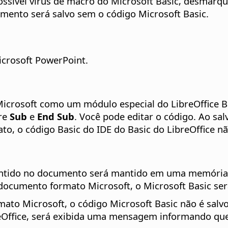
sível vírus de macro do Microsoft Basic, desmarqu
mento será salvo sem o código Microsoft Basic.
crosoft PowerPoint.
icrosoft como um módulo especial do LibreOffice B
tre
Sub
e
End Sub
. Você pode editar o código. Ao sa
o, o código Basic do IDE do Basic do LibreOffice nã
l contido no documento será mantido em uma memória
 documento formato Microsoft, o Microsoft Basic se
to Microsoft, o código Microsoft Basic não é salv
reOffice, será exibida uma mensagem informando que 