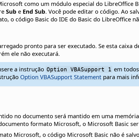
icrosoft como um módulo especial do LibreOffice B
tre
Sub
e
End Sub
.
Você pode editar o código. Ao sal
o, o código Basic do IDE do Basic do LibreOffice nã
carregado pronto para ser executado. Se esta caixa 
rém ele não executará.
nsere a instrução
em todos 
Option VBASupport 1
nstrução
Option VBASupport Statement
para mais in
l contido no documento será mantido em uma memória
 documento formato Microsoft, o Microsoft Basic se
to Microsoft, o código Microsoft Basic não é salv