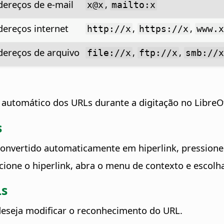
dereços de e-mail
,
x@x
mailto:x
dereços internet
,
,
http://x
https://x
www.
dereços de arquivo
,
,
file://x
ftp://x
smb://
automático dos URLs durante a digitação no LibreOf
s
i convertido automaticamente em hiperlink, pression
cione o hiperlink, abra o menu de contexto e escol
Ls
eseja modificar o reconhecimento do URL.