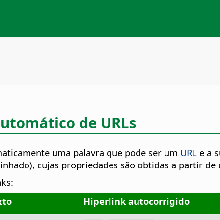
automático de URLs
tomaticamente uma palavra que pode ser um
URL
e a s
linhado), cujas propriedades são obtidas a partir de
nks:
xto
Hiperlink autocorrigido