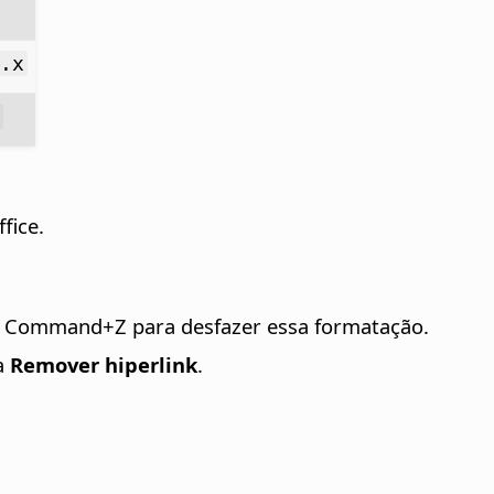
x.x
x
fice.
e
Command
+Z para desfazer essa formatação.
ha
Remover hiperlink
.