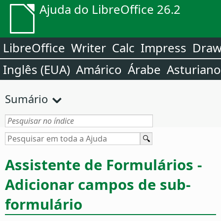
Ajuda do LibreOffice 26.2
LibreOffice
Writer
Calc
Impress
Dra
Inglês (EUA)
Amárico
Árabe
Asturiano
Sumário
Assistente de Formulários -
Adicionar campos de sub-
formulário