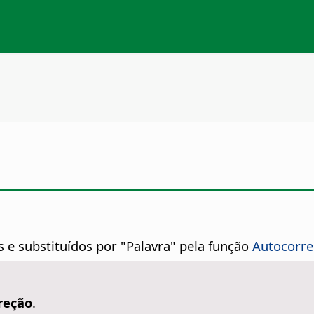
s e substituídos por "Palavra" pela função
Autocorre
reção
.