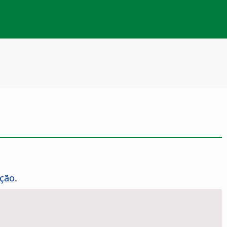
ção
.