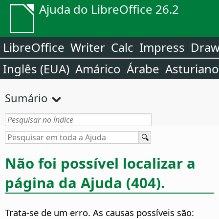
Ajuda do LibreOffice 26.2
LibreOffice
Writer
Calc
Impress
Dra
Inglês (EUA)
Amárico
Árabe
Asturiano
Sumário
Não foi possível localizar a
página da Ajuda (404).
Trata-se de um erro. As causas possíveis são: