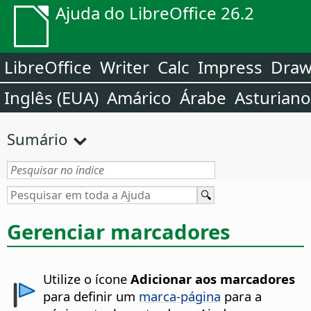
Ajuda do LibreOffice 26.2
LibreOffice
Writer
Calc
Impress
Dra
Inglês (EUA)
Amárico
Árabe
Asturiano
Sumário
Gerenciar marcadores
Utilize o ícone
Adicionar aos marcadores
para definir um
marca-página
para a