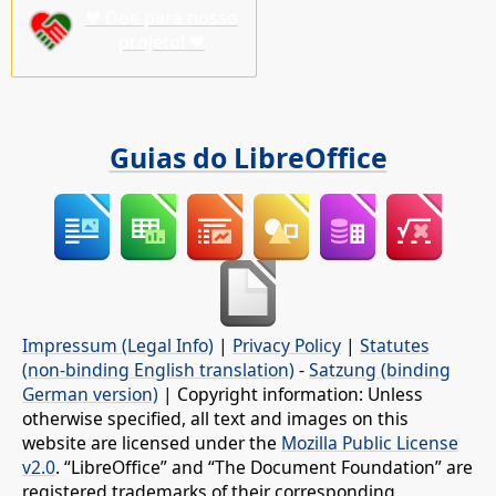
♥ Doe para nosso
projeto! ♥
Guias do LibreOffice
Impressum (Legal Info)
|
Privacy Policy
|
Statutes
(non-binding English translation)
-
Satzung (binding
German version)
| Copyright information: Unless
otherwise specified, all text and images on this
website are licensed under the
Mozilla Public License
v2.0
. “LibreOffice” and “The Document Foundation” are
registered trademarks of their corresponding