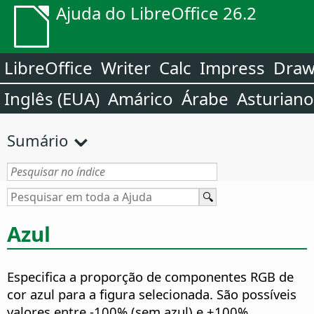
Ajuda do LibreOffice 26.2
LibreOffice
Writer
Calc
Impress
Dra
Inglês (EUA)
Amárico
Árabe
Asturiano
Sumário
Azul
Especifica a proporção de componentes RGB de
cor azul para a figura selecionada.
São possíveis
valores entre -100% (sem azul) e +100%