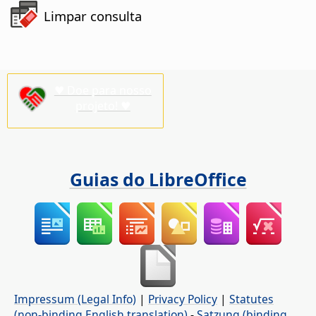
Limpar consulta
♥ Doe para nosso
projeto! ♥
Guias do LibreOffice
Impressum (Legal Info)
|
Privacy Policy
|
Statutes
(non-binding English translation)
-
Satzung (binding