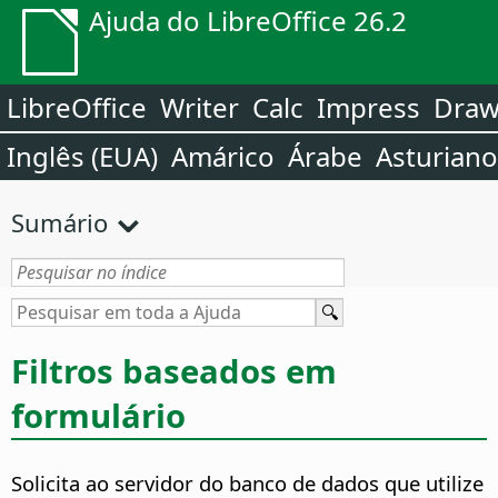
Ajuda do LibreOffice 26.2
LibreOffice
Writer
Calc
Impress
Dra
Inglês (EUA)
Amárico
Árabe
Asturiano
Sumário
Filtros baseados em
formulário
Solicita ao servidor do banco de dados que utilize