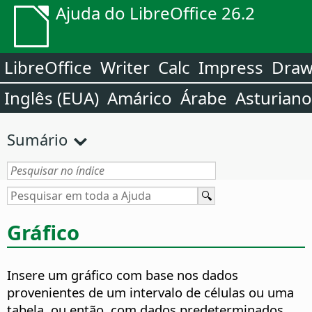
Ajuda do LibreOffice 26.2
LibreOffice
Writer
Calc
Impress
Dra
Inglês (EUA)
Amárico
Árabe
Asturiano
Sumário
Gráfico
Insere um gráfico com base nos dados
provenientes de um intervalo de células ou uma
tabela, ou então, com dados predeterminados.