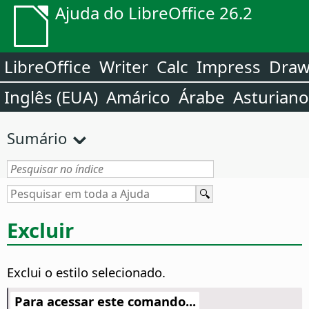
Ajuda do LibreOffice 26.2
LibreOffice
Writer
Calc
Impress
Dra
Inglês (EUA)
Amárico
Árabe
Asturiano
Sumário
Excluir
Exclui o estilo selecionado.
Para acessar este comando...