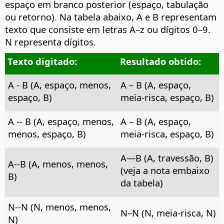
espaço em branco posterior (espaço, tabulação
ou retorno). Na tabela abaixo, A e B representam
texto que consiste em letras A–z ou dígitos 0–9.
N representa dígitos.
Texto digitado:
Resultado obtido:
A - B (A, espaço, menos,
A – B (A, espaço,
espaço, B)
meia-risca, espaço, B)
A -- B (A, espaço, menos,
A – B (A, espaço,
menos, espaço, B)
meia-risca, espaço, B)
A—B (A, travessão, B)
A--B (A, menos, menos,
(veja a nota embaixo
B)
da tabela)
N--N (N, menos, menos,
N–N (N, meia-risca, N)
N)