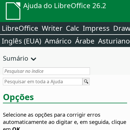
Ajuda do LibreOffice 26.2
LibreOffice
Writer
Calc
Impress
Dra
Inglês (EUA)
Amárico
Árabe
Asturiano
Sumário
Opções
Selecione as opções para corrigir erros
automaticamente ao digitar e, em seguida, clique
em
OK
.