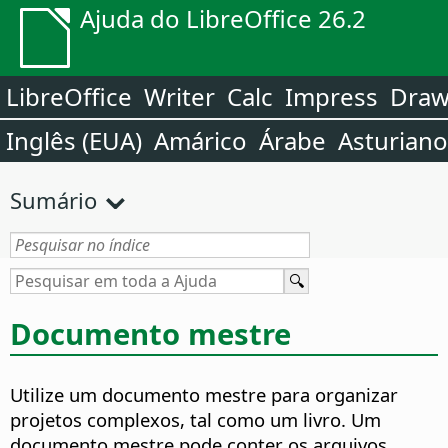
Ajuda do LibreOffice 26.2
LibreOffice
Writer
Calc
Impress
Dra
Inglês (EUA)
Amárico
Árabe
Asturiano
Sumário
Documento mestre
Utilize um documento mestre para organizar
projetos complexos, tal como um livro.
Um
documento mestre pode conter os arquivos