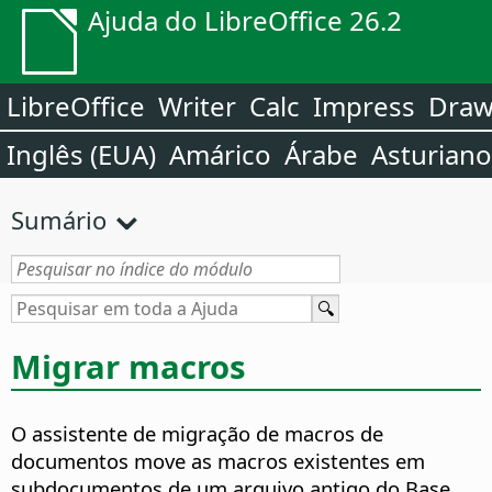
Ajuda do LibreOffice 26.2
LibreOffice
Writer
Calc
Impress
Dra
Inglês (EUA)
Amárico
Árabe
Asturiano
Sumário
Migrar macros
O assistente de migração de macros de
documentos move as macros existentes em
subdocumentos de um arquivo antigo do Base