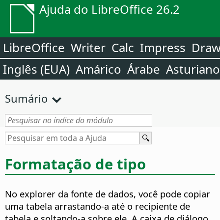
Ajuda do LibreOffice 26.2
LibreOffice
Writer
Calc
Impress
Dra
Inglês (EUA)
Amárico
Árabe
Asturiano
Sumário
Formatação de tipo
No explorer da fonte de dados, você pode copiar
uma tabela arrastando-a até o recipiente de
tabela e soltando-a sobre ele. A caixa de diálogo