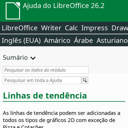
Ajuda do LibreOffice 26.2
LibreOffice
Writer
Calc
Impress
Dra
Inglês (EUA)
Amárico
Árabe
Asturiano
Sumário
Linhas de tendência
As linhas de tendência podem ser adicionadas a
todos os tipos de gráficos 2D com exceção de
Pizza e Cotações.