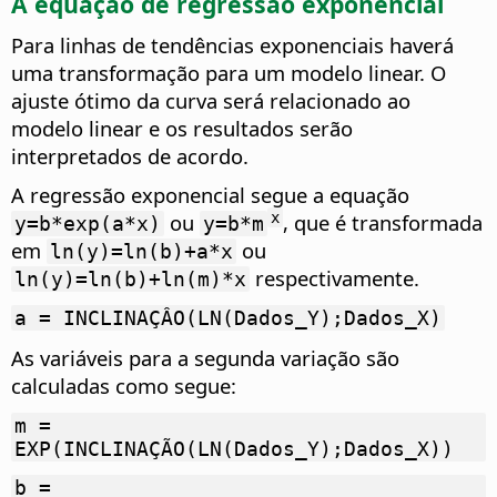
A equação de regressão exponencial
Para linhas de tendências exponenciais haverá
uma transformação para um modelo linear. O
ajuste ótimo da curva será relacionado ao
modelo linear e os resultados serão
interpretados de acordo.
A regressão exponencial segue a equação
ou
, que é transformada
x
y=b*exp(a*x)
y=b*m
em
ou
ln(y)=ln(b)+a*x
respectivamente.
ln(y)=ln(b)+ln(m)*x
a = INCLINAÇÂO(LN(Dados_Y);Dados_X)
As variáveis para a segunda variação são
calculadas como segue:
m =
EXP(INCLINAÇÃO(LN(Dados_Y);Dados_X))
b =