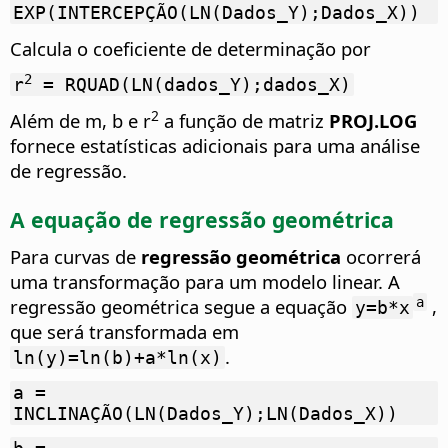
EXP(INTERCEPÇÃO(LN(Dados_Y);Dados_X))
Calcula o coeficiente de determinação por
2
r
= RQUAD(LN(dados_Y);dados_X)
2
Além de m, b e r
a função de matriz
PROJ.LOG
fornece estatísticas adicionais para uma análise
de regressão.
A equação de regressão geométrica
Para curvas de
regressão geométrica
ocorrerá
uma transformação para um modelo linear. A
regressão geométrica segue a equação
,
a
y=b*x
que será transformada em
.
ln(y)=ln(b)+a*ln(x)
a =
INCLINAÇÃO(LN(Dados_Y);LN(Dados_X))