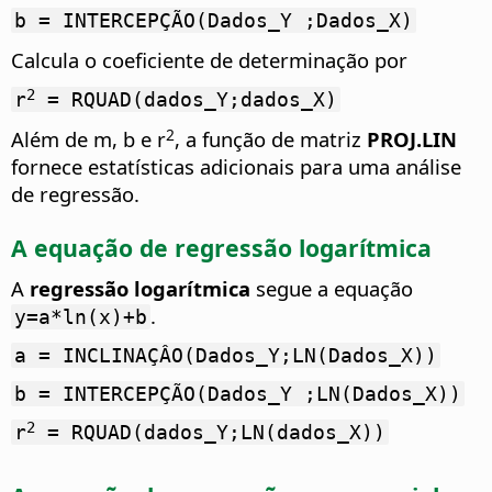
b = INTERCEPÇÃO(Dados_Y ;Dados_X)
Calcula o coeficiente de determinação por
2
r
= RQUAD(dados_Y;dados_X)
2
Além de m, b e r
, a função de matriz
PROJ.LIN
fornece estatísticas adicionais para uma análise
de regressão.
A equação de regressão logarítmica
A
regressão logarítmica
segue a equação
.
y=a*ln(x)+b
a = INCLINAÇÂO(Dados_Y;LN(Dados_X))
b = INTERCEPÇÃO(Dados_Y ;LN(Dados_X))
2
r
= RQUAD(dados_Y;LN(dados_X))