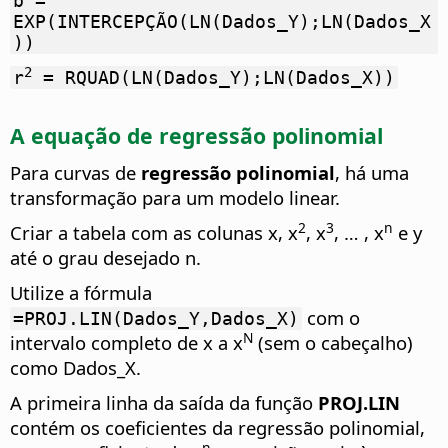
b =
EXP(INTERCEPÇÃO(LN(Dados_Y);LN(Dados_X
))
2
r
= RQUAD(LN(Dados_Y);LN(Dados_X))
A equação de regressão polinomial
Para curvas de
regressão polinomial
, há uma
transformação para um modelo linear.
2
3
n
Criar a tabela com as colunas x, x
, x
, … , x
e y
até o grau desejado n.
Utilize a fórmula
com o
=PROJ.LIN(Dados_Y,Dados_X)
N
intervalo completo de x a x
(sem o cabeçalho)
como Dados_X.
A primeira linha da saída da função
PROJ.LIN
contém os coeficientes da regressão polinomial,
n