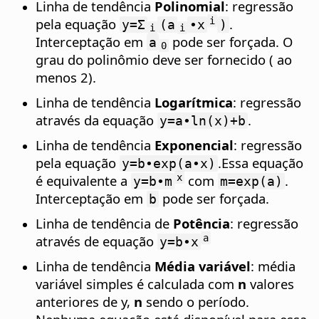
Linha de tendência
Polinomial
: regressão
pela equação
.
i
y=Σ
(a
∙x
)
i
i
Interceptação em
pode ser forçada. O
a
0
grau do polinômio deve ser fornecido ( ao
menos 2).
Linha de tendência
Logarítmica
: regressão
através da equação
.
y=a∙ln(x)+b
Linha de tendência
Exponencial
: regressão
pela equação
.Essa equação
y=b∙exp(a∙x)
é equivalente a
com
.
x
y=b∙m
m=exp(a)
Interceptação em
pode ser forçada.
b
Linha de tendência de
Potência
: regressão
através de equação
a
y=b∙x
Linha de tendência
Média variável
: média
variável simples é calculada com
n
valores
anteriores de y,
n
sendo o período.