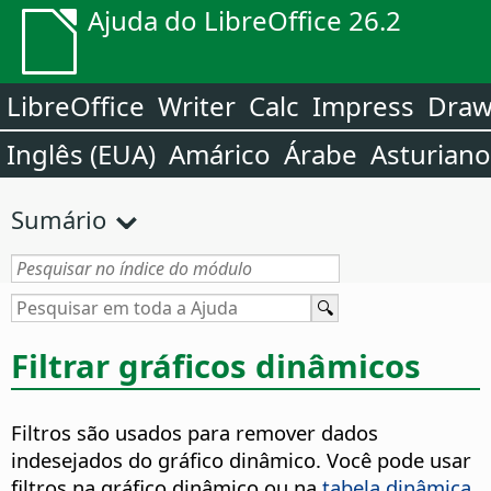
Ajuda do LibreOffice 26.2
LibreOffice
Writer
Calc
Impress
Dra
Inglês (EUA)
Amárico
Árabe
Asturiano
Sumário
Filtrar gráficos dinâmicos
Filtros são usados para remover dados
indesejados do gráfico dinâmico. Você pode usar
filtros na gráfico dinâmico ou na
tabela dinâmica