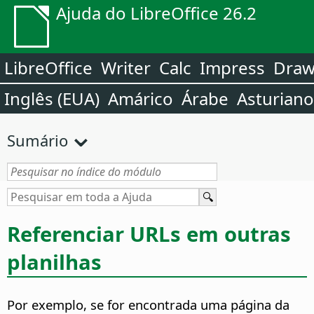
Ajuda do LibreOffice 26.2
LibreOffice
Writer
Calc
Impress
Dra
Inglês (EUA)
Amárico
Árabe
Asturiano
Sumário
Referenciar URLs em outras
planilhas
Por exemplo, se for encontrada uma página da