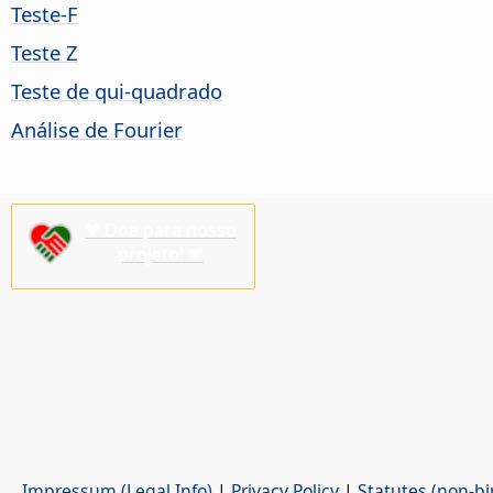
Teste-F
Teste Z
Teste de qui-quadrado
Análise de Fourier
♥ Doe para nosso
projeto! ♥
Impressum (Legal Info)
|
Privacy Policy
|
Statutes (non-bi