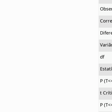
Obse
Corre
Difer
Variâ
df
Estatí
P (T<
t Crí
P (T<