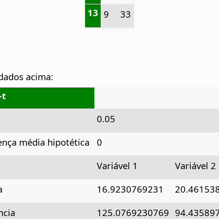
13
9
33
 dados acima:
-t
0.05
ença média hipotética
0
Variável 1
Variável 2
a
16.9230769231
20.46153
ncia
125.0769230769
94.43589