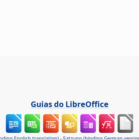
Guias do LibreOffice
nding English translation)
-
Satzung (binding German versio