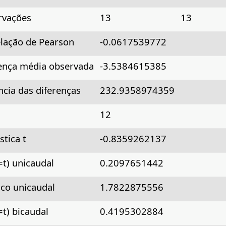
rvações
13
13
lação de Pearson
-0.0617539772
ença média observada
-3.5384615385
ncia das diferenças
232.9358974359
12
stica t
-0.8359262137
=t) unicaudal
0.2097651442
tico unicaudal
1.7822875556
=t) bicaudal
0.4195302884