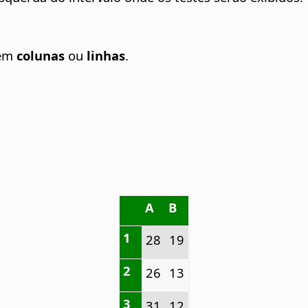
 em
colunas
ou
linhas
.
A
B
1
28
19
2
26
13
3
31
12