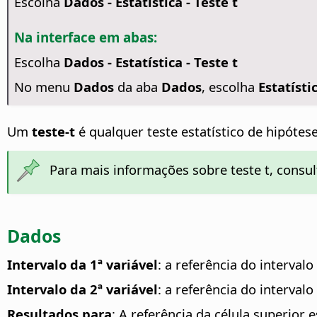
Escolha
Dados - Estatística - Teste t
Na interface em abas:
Escolha
Dados - Estatística - Teste t
No menu
Dados
da aba
Dados
, escolha
Estatístic
Um
teste-t
é qualquer teste estatístico de hipótes
Para mais informações sobre teste t, consu
Dados
Intervalo da 1ª variável
: a referência do intervalo
Intervalo da 2ª variável
: a referência do interval
Resultados para
: A referência da célula superior 