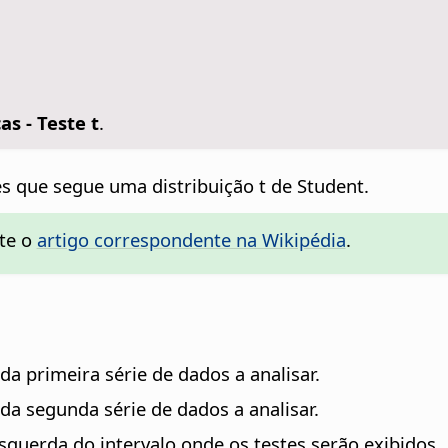
as - Teste t
.
es que segue uma distribuição t de Student.
lte o
artigo correspondente na Wikipédia
.
 da primeira série de dados a analisar.
o da segunda série de dados a analisar.
esquerda do intervalo onde os testes serão exibidos.