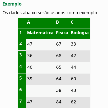
Exemplo
Os dados abaixo serão usados como exemplo
A
B
C
1
Matemática
Física
Biologia
2
47
67
33
3
36
68
42
4
40
65
44
5
39
64
60
6
38
43
7
47
84
62