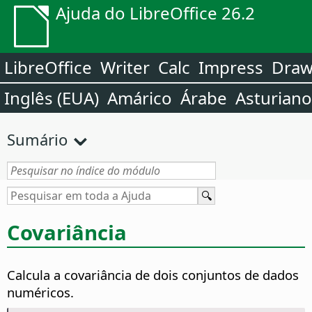
Ajuda do LibreOffice 26.2
LibreOffice
Writer
Calc
Impress
Dra
Inglês (EUA)
Amárico
Árabe
Asturiano
Sumário
Covariância
Calcula a covariância de dois conjuntos de dados
numéricos.