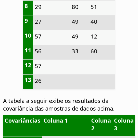
8
29
80
51
9
27
49
40
10
57
49
12
11
56
33
60
12
57
13
26
A tabela a seguir exibe os resultados da
covariância das amostras de dados acima.
Covariâncias
Coluna 1
Coluna
Coluna
2
3