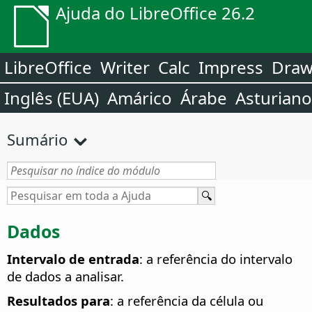
Ajuda do LibreOffice 26.2
LibreOffice
Writer
Calc
Impress
Dra
Inglês (EUA)
Amárico
Árabe
Asturiano
Sumário
Dados
Intervalo de entrada
: a referência do intervalo
de dados a analisar.
Resultados para
: a referência da célula ou