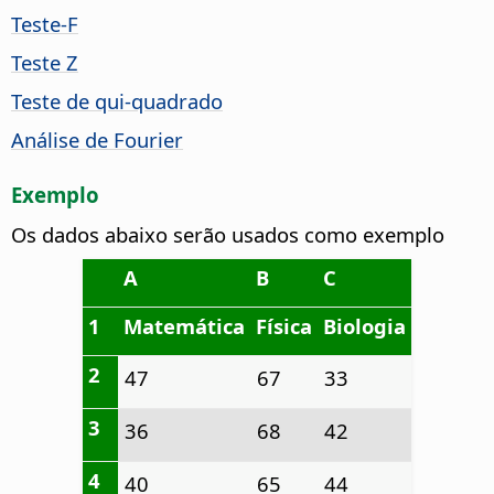
Teste-F
Teste Z
Teste de qui-quadrado
Análise de Fourier
Exemplo
Os dados abaixo serão usados como exemplo
A
B
C
1
Matemática
Física
Biologia
2
47
67
33
3
36
68
42
4
40
65
44