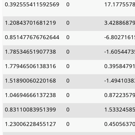
0.392555411592569
0
17.177557
1.20843701681219
0
3.4288687
0.851477676762644
0
-6.802716
1.78534651907738
0
-1.605447
1.77946506138316
0
0.3958479
1.51890060220168
0
-1.494103
1.04694666137238
0
0.8722357
0.83110083951399
0
1.5332458
1.23006228455127
0
0.4505637