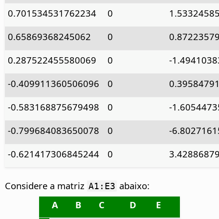
0.701534531762234
0
1.5332458
0.65869368245062
0
0.8722357
0.287522455580069
0
-1.494103
-0.409911360506096
0
0.3958479
-0.583168875679498
0
-1.605447
-0.799684083650078
0
-6.802716
-0.621417306845244
0
3.4288687
Considere a matriz
abaixo:
A1:E3
A
B
C
D
E