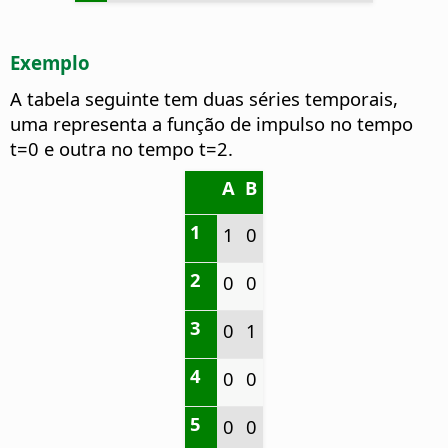
Exemplo
A tabela seguinte tem duas séries temporais,
uma representa a função de impulso no tempo
t=0 e outra no tempo t=2.
A
B
1
1
0
2
0
0
3
0
1
4
0
0
5
0
0