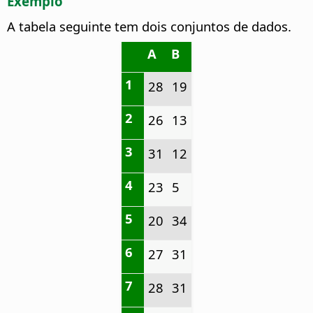
Exemplo
A tabela seguinte tem dois conjuntos de dados.
A
B
1
28
19
2
26
13
3
31
12
4
23
5
5
20
34
6
27
31
7
28
31