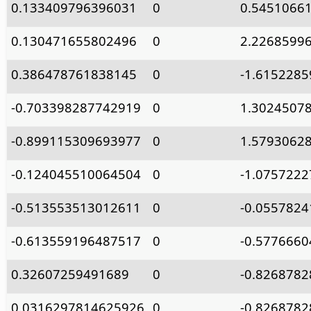
0.133409796396031
0
0.5451066
0.130471655802496
0
2.2268599
0.386478761838145
0
-1.615228
-0.703398287742919
0
1.3024507
-0.899115309693977
0
1.5793062
-0.124045510064504
0
-1.075722
-0.513553513012611
0
-0.055782
-0.613559196487517
0
-0.577666
0.32607259491689
0
-0.826878
0.0316297814625926
0
-0.826878