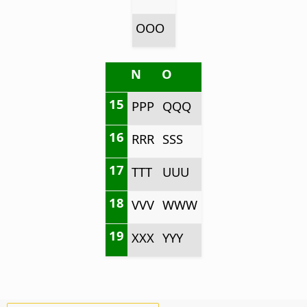
OOO
N
O
15
PPP
QQQ
16
RRR
SSS
17
TTT
UUU
18
VVV
WWW
19
XXX
YYY