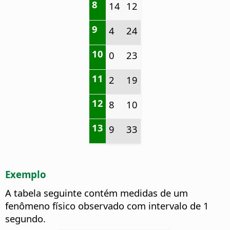
8
14
12
9
4
24
10
0
23
11
2
19
12
8
10
13
9
33
Exemplo
A tabela seguinte contém medidas de um
fenômeno físico observado com intervalo de 1
segundo.