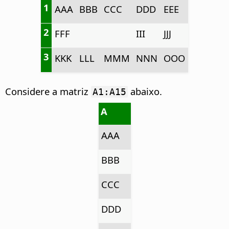
1
AAA
BBB
CCC
DDD
EEE
2
FFF
III
JJJ
3
KKK
LLL
MMM
NNN
OOO
Considere a matriz
abaixo.
A1:A15
A
AAA
BBB
CCC
DDD