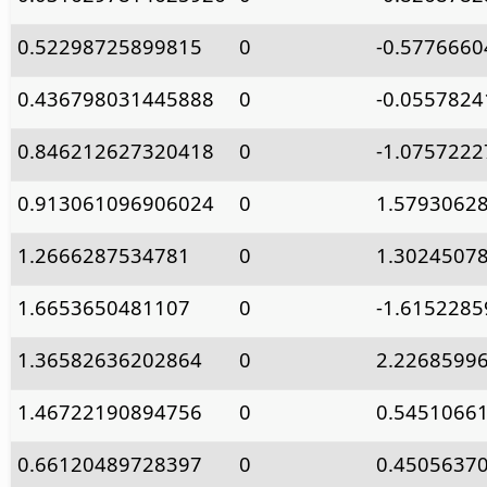
0.52298725899815
0
-0.577666
0.436798031445888
0
-0.055782
0.846212627320418
0
-1.075722
0.913061096906024
0
1.5793062
1.2666287534781
0
1.3024507
1.6653650481107
0
-1.615228
1.36582636202864
0
2.2268599
1.46722190894756
0
0.5451066
0.66120489728397
0
0.4505637