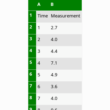
A
B
1
Time
Measurement
2
1
2.7
3
2
4.0
4
3
4.4
5
4
7.1
6
5
4.9
7
6
3.6
8
7
4.0
9
8
0.6