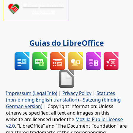
♥ Doe para nosso
projeto! ♥
Guias do LibreOffice
Impressum (Legal Info)
|
Privacy Policy
|
Statutes
(non-binding English translation)
-
Satzung (binding
German version)
| Copyright information: Unless
otherwise specified, all text and images on this
website are licensed under the
Mozilla Public License
v2.0
. “LibreOffice” and “The Document Foundation” are
registered trademarks of their corresponding