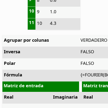
10
9
1.0
11
10
4.3
Agrupar por colunas
VERDADEIRO
Inversa
FALSO
Polar
FALSO
Fórmula
{=FOURIER(B6
Matriz de entrada
Matriz tra
Real
Imaginaria
Real