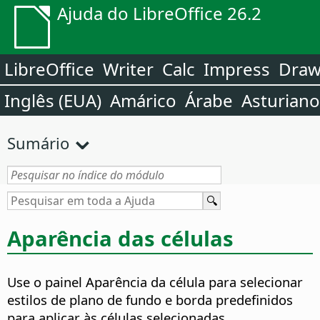
Ajuda do LibreOffice 26.2
LibreOffice
Writer
Calc
Impress
Dra
Inglês (EUA)
Amárico
Árabe
Asturiano
Sumário
Aparência das células
Use o painel Aparência da célula para selecionar
estilos de plano de fundo e borda predefinidos
para aplicar às células selecionadas.