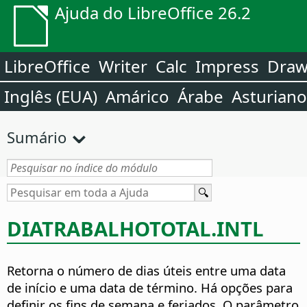
Ajuda do LibreOffice 26.2
LibreOffice
Writer
Calc
Impress
Dra
Inglês (EUA)
Amárico
Árabe
Asturiano
Sumário
DIATRABALHOTOTAL.INTL
Retorna o número de dias úteis entre uma data
de início e uma data de término. Há opções para
definir os fins de semana e feriados. O parâmetro