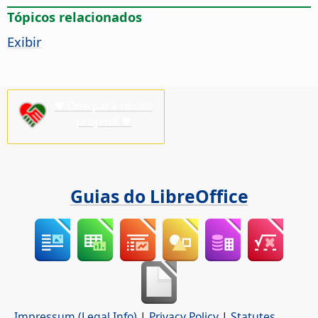
Tópicos relacionados
Exibir
♥ Doe para nosso
projeto! ♥
Guias do LibreOffice
Impressum (Legal Info)
|
Privacy Policy
|
Statutes