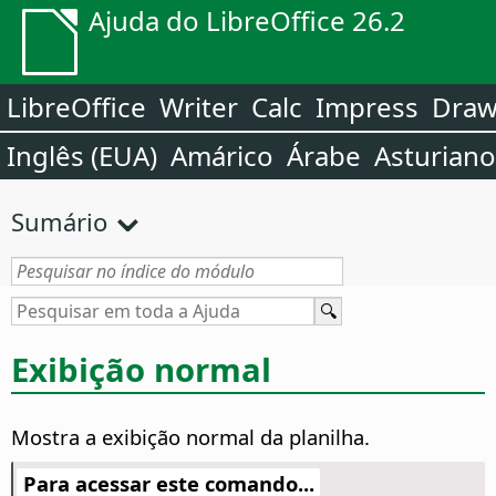
Ajuda do LibreOffice 26.2
LibreOffice
Writer
Calc
Impress
Dra
Inglês (EUA)
Amárico
Árabe
Asturiano
Sumário
Exibição normal
Mostra a exibição normal da planilha.
Para acessar este comando...