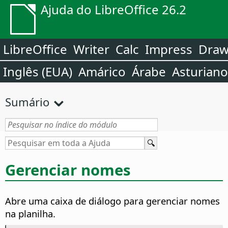
Ajuda do LibreOffice 26.2
LibreOffice
Writer
Calc
Impress
Dra
Inglês (EUA)
Amárico
Árabe
Asturiano
Sumário
Gerenciar nomes
Abre uma caixa de diálogo para gerenciar nomes
na planilha.