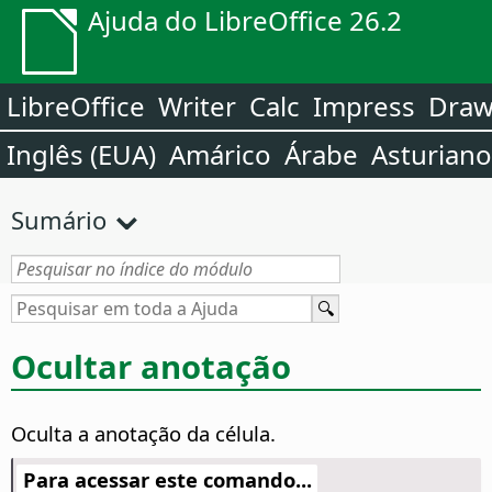
Ajuda do LibreOffice 26.2
LibreOffice
Writer
Calc
Impress
Dra
Inglês (EUA)
Amárico
Árabe
Asturiano
Sumário
Ocultar anotação
Oculta a anotação da célula.
Para acessar este comando...