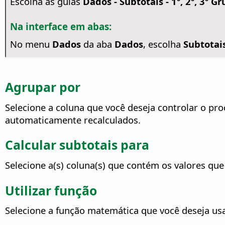
Escolha as guias
Dados - Subtotais - 1º, 2º, 3º G
Na interface em abas:
No menu
Dados
da aba
Dados
, escolha
Subtotais
Agrupar por
Selecione a coluna que você deseja controlar o pro
automaticamente recalculados.
Calcular subtotais para
Selecione a(s) coluna(s) que contém os valores que 
Utilizar função
Selecione a função matemática que você deseja usar