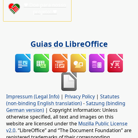
♥ Doe para nosso
projeto! ♥
Guias do LibreOffice
Impressum (Legal Info)
|
Privacy Policy
|
Statutes
(non-binding English translation)
-
Satzung (binding
German version)
| Copyright information: Unless
otherwise specified, all text and images on this
website are licensed under the
Mozilla Public License
v2.0
. “LibreOffice” and “The Document Foundation” are
registered trademarks of their corresponding