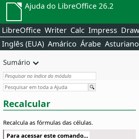
Ajuda do LibreOffice 26.2
LibreOffice
Writer
Calc
Impress
Dra
Inglês (EUA)
Amárico
Árabe
Asturiano
Sumário
Recalcular
Recalcula as fórmulas das células.
Para acessar este comando...