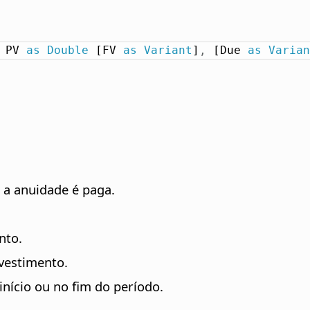
 PV 
as
Double
 [FV 
as
Variant
]
,
 [Due 
as
Varian
 a anuidade é paga.
nto.
nvestimento.
início ou no fim do período.