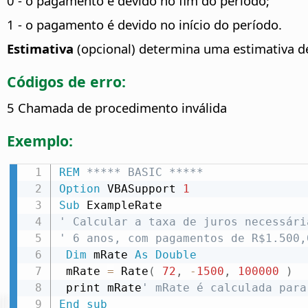
0 - o pagamento é devido no fim do período;
1 - o pagamento é devido no início do período.
Estimativa
(opcional) determina uma estimativa de 
Códigos de erro:
5 Chamada de procedimento inválida
Exemplo:
REM
 ***** BASIC *****
Option
 VBASupport 
1
Sub
' Calcular a taxa de juros necessári
' 6 anos, com pagamentos de R$1.500,
Dim
 mRate 
As
Double
 mRate 
=
 Rate
(
72
,
-
1500
,
100000
)
 print mRate
' mRate é calculada para
End
sub