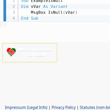
Sub
Dim
 vVar 
As
Variant
    MsgBox IsNull
(
vVar
)
End
Sub
♥ Doe para nosso
projeto! ♥
Impressum (Legal Info)
|
Privacy Policy
|
Statutes (non-bi