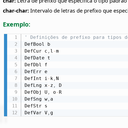
char:
Letra de prefixo que especifica o tipo padrão
char-char:
Intervalo de letras de prefixo que espec
Exemplo:
' Definições de prefixo para tipos d
DefBool b

DefCur c
,
l
-
m

DefDate t

DefDbl f

DefErr e

DefInt i
-
k
,
N

DefLng x
-
z
,
 D

DefObj U
,
 o
-
R

DefSng w
,
a

DefStr s

DefVar V
,
g