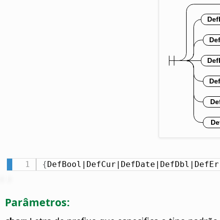
{
DefBool|DefCur|DefDate|DefDbl|DefEr
Parâmetros: