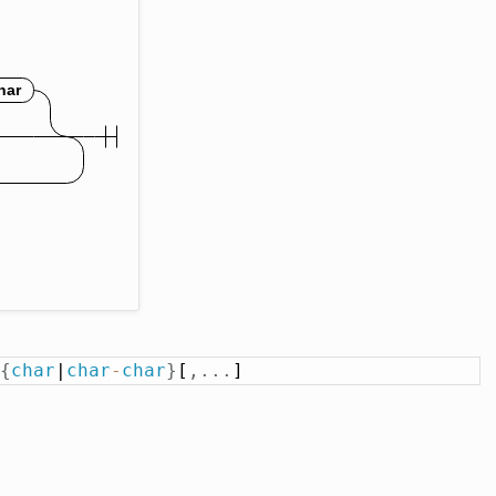
{
char
|
char
-
char
}
[
,
.
.
.
]