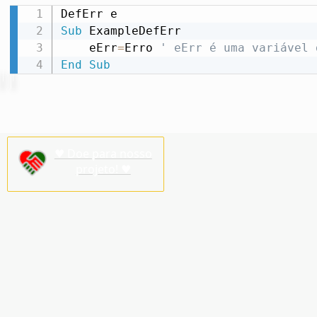
Sub
 ExampleDefErr

    eErr
=
Erro 
' eErr é uma variável 
End
Sub
♥ Doe para nosso
projeto! ♥