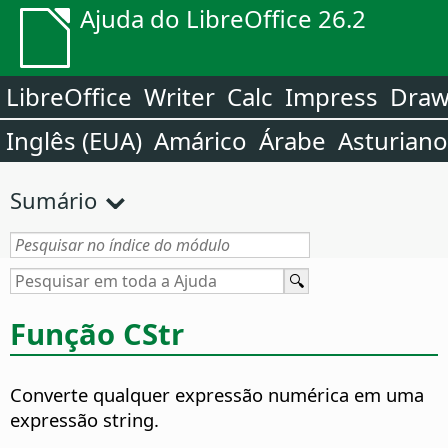
Ajuda do LibreOffice 26.2
LibreOffice
Writer
Calc
Impress
Dra
Inglês (EUA)
Amárico
Árabe
Asturiano
Sumário
Função CStr
Converte qualquer expressão numérica em uma
expressão string.