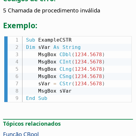
5 Chamada de procedimento inválida
Exemplo:
Sub
Dim
 sVar 
As
String
    MsgBox 
CDbl
(
1234.5678
)
    MsgBox 
CInt
(
1234.5678
)
    MsgBox 
CLng
(
1234.5678
)
    MsgBox 
CSng
(
1234.5678
)
    sVar 
=
CStr
(
1234.5678
)
End
Sub
Tópicos relacionados
Função CBool