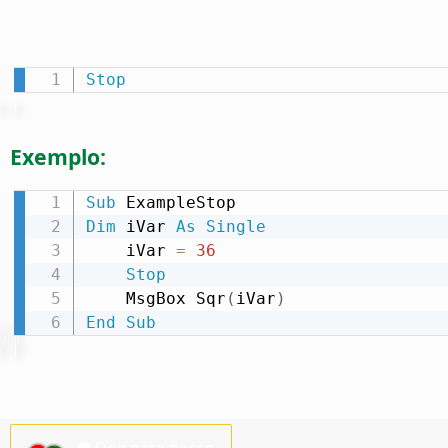
Stop
Exemplo:
Sub
Dim
 iVar 
As
Single
    iVar 
=
36
Stop
    MsgBox Sqr
(
iVar
)
End
Sub