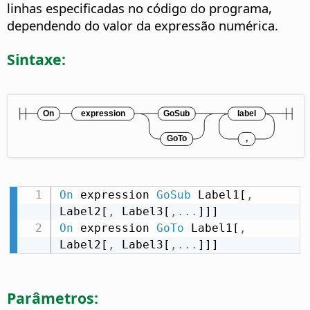
linhas especificadas no código do programa,
dependendo do valor da expressão numérica.
Sintaxe:
On
 expression 
GoSub
 Label1[
,
Label2[
,
 Label3[
,
.
.
.
On
 expression 
GoTo
 Label1[
,
Label2[
,
 Label3[
,
.
.
.
]]]
Parâmetros: