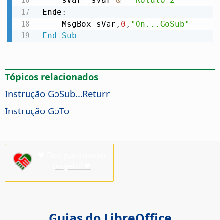
    sVar 
=
sVar 
&
" Rótulo 2"
Ende
:
    MsgBox sVar
,
0
,
"On...GoSub"
End
Sub
Tópicos relacionados
Instrução GoSub...Return
Instrução GoTo
♥ Doe para nosso
projeto! ♥
Guias do LibreOffice