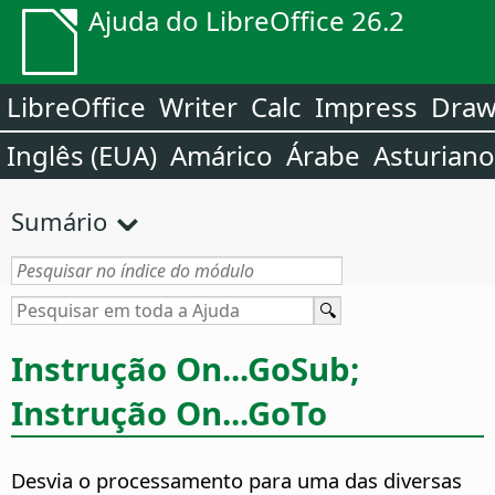
Ajuda do LibreOffice 26.2
LibreOffice
Writer
Calc
Impress
Dra
Inglês (EUA)
Amárico
Árabe
Asturiano
Sumário
Instrução On...GoSub;
Instrução On...GoTo
Desvia o processamento para uma das diversas