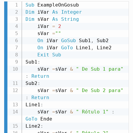
Sub
Dim
 iVar 
As
Integer
Dim
 sVar 
As
String
    iVar 
=
2
    sVar 
=
""
On
 iVar 
GoSub
 Sub1
,
 Sub2

On
 iVar 
GoTo
 Line1
,
 Line2

Exit
Sub
Sub1
:
    sVar 
=
sVar 
&
" De Sub 1 para"
:
Return
Sub2
:
    sVar 
=
sVar 
&
" De Sub 2 para"
:
Return
Line1
:
    sVar 
=
sVar 
&
" Rótulo 1"
:
GoTo
 Ende

Line2
: