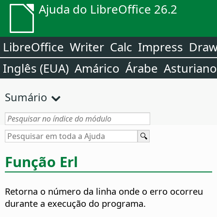
Ajuda do LibreOffice 26.2
LibreOffice
Writer
Calc
Impress
Dra
Inglês (EUA)
Amárico
Árabe
Asturiano
Sumário
Função Erl
Retorna o número da linha onde o erro ocorreu
durante a execução do programa.