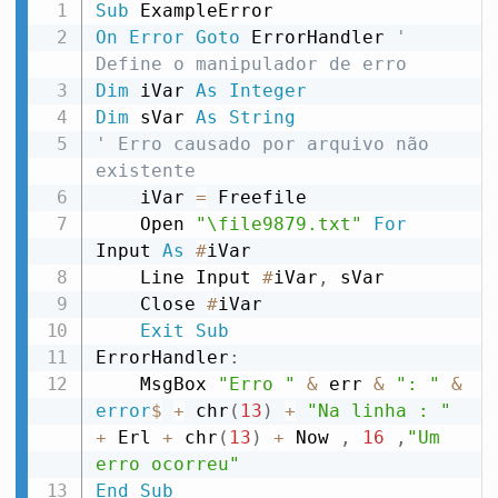
Sub
On
Error
Goto
 ErrorHandler 
' 
Define o manipulador de erro
Dim
 iVar 
As
Integer
Dim
 sVar 
As
String
' Erro causado por arquivo não 
existente
    iVar 
=
 Freefile

    Open 
"\file9879.txt"
For
Input 
As
#
iVar

    Line Input 
#
iVar
,
 sVar

    Close 
#
iVar

Exit
Sub
ErrorHandler
:
    MsgBox 
"Erro "
&
 err 
&
": "
&
error
$
+
 chr
(
13
)
+
"Na linha : "
+
 Erl 
+
 chr
(
13
)
+
 Now 
,
16
,
"Um 
erro ocorreu"
End
Sub