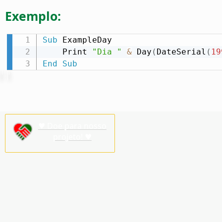
Exemplo:
Sub
 ExampleDay

    Print 
"Dia "
&
 Day
(
DateSerial
(
19
End
Sub
♥ Doe para nosso
projeto! ♥