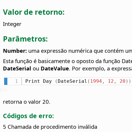
Valor de retorno:
Integer
Parâmetros:
Number:
uma expressão numérica que contém um n
Esta função é basicamente o oposto da função Date
DateSerial
ou
DateValue
. Por exemplo, a expres
Print Day 
(
DateSerial
(
1994
,
12
,
20
)
)
retorna o valor 20.
Códigos de erro:
5 Chamada de procedimento inválida