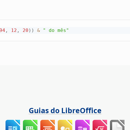
94
,
12
,
20
)
)
&
" do mês"
Guias do LibreOffice