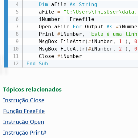
Dim
 aFile 
As
String
    aFile 
=
"C:\Users\ThisUser\data.
    iNumber 
=
 Freefile

    Open aFile 
For
 Output 
As
#
iNumber
    Print 
#
iNumber
,
"Esta é uma linh
    MsgBox FileAttr
(
#
iNumber
,
1
)
,
0
    MsgBox FileAttr
(
#
iNumber
,
2
)
,
0
    Close 
#
End
Sub
Tópicos relacionados
Instrução Close
Função FreeFile
Instrução Open
Instrução Print#