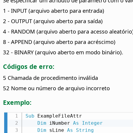
Se especificar um atributo de parâmetro com o valo
1 - INPUT (arquivo aberto para entrada)
2 - OUTPUT (arquivo aberto para saída)
4 - RANDOM (arquivo aberto para acesso aleatório
8 - APPEND (arquivo aberto para acréscimo)
32 - BINARY (arquivo aberto em modo binário).
Códigos de erro:
5 Chamada de procedimento inválida
52 Nome ou número de arquivo incorreto
Exemplo:
Sub
 ExampleFileAttr

Dim
 iNumber 
As
Integer
Dim
 sLine 
As
String