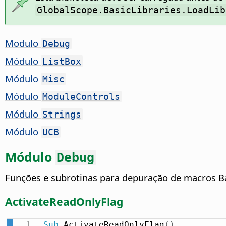
GlobalScope.BasicLibraries.LoadLib
Modulo
Debug
Módulo
ListBox
Módulo
Misc
Módulo
ModuleControls
Módulo
Strings
Módulo
UCB
Módulo
Debug
Funções e subrotinas para depuração de macros Ba
ActivateReadOnlyFlag
Sub
 ActivateReadOnlyFlag
(
)