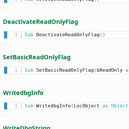
DeactivateReadOnlyFlag
Sub
 DeactivateReadOnlyFlag
(
)
SetBasicReadOnlyFlag
Sub
 SetBasicReadOnlyFlag
(
bReadOnly 
a
WritedbgInfo
Sub
 WritedbgInfo
(
LocObject 
as
Object
WriteDbgString