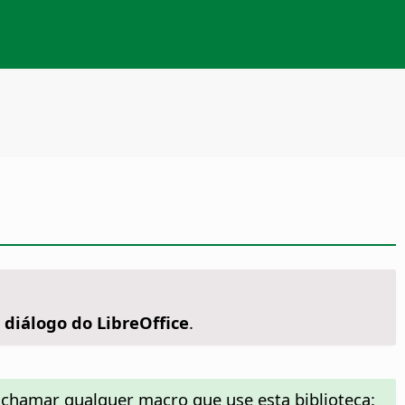
 diálogo do LibreOffice
.
 chamar qualquer macro que use esta biblioteca: