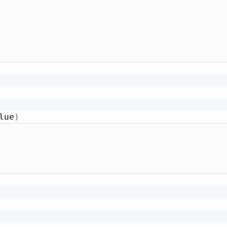
lue
)