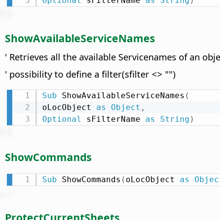
Optional
 sFilterName 
as
String
)
ShowAvailableServiceNames
' Retrieves all the available Servicenames of an obje
' possibility to define a filter(sfilter <> "")
Sub
 ShowAvailableServiceNames
(
oLocObject 
as
Object
,
Optional
 sFilterName 
as
String
)
ShowCommands
Sub
 ShowCommands
(
oLocObject 
as
Objec
ProtectCurrentSheets