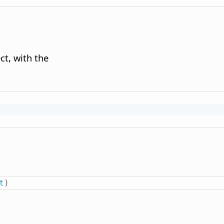
ct, with the
t
)