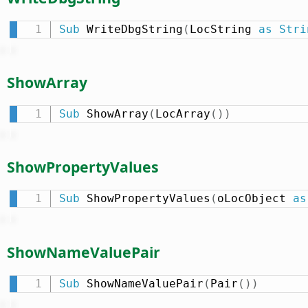
Sub
 WriteDbgString
(
LocString 
as
Stri
ShowArray
Sub
 ShowArray
(
LocArray
(
)
)
ShowPropertyValues
Sub
 ShowPropertyValues
(
oLocObject 
as
ShowNameValuePair
Sub
 ShowNameValuePair
(
Pair
(
)
)