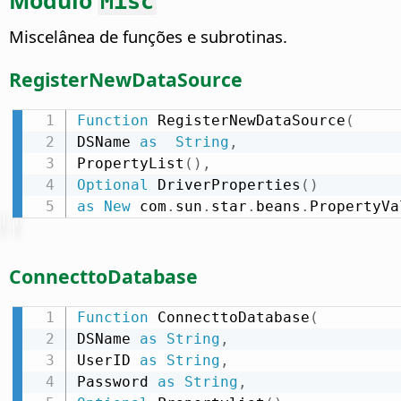
Módulo
Misc
Miscelânea de funções e subrotinas.
RegisterNewDataSource
Function
 RegisterNewDataSource
(
DSName 
as
String
,
PropertyList
(
)
,
Optional
 DriverProperties
(
)
as
New
 com
.
sun
.
star
.
beans
.
PropertyVa
ConnecttoDatabase
Function
 ConnecttoDatabase
(
DSName 
as
String
,
UserID 
as
String
,
Password 
as
String
,