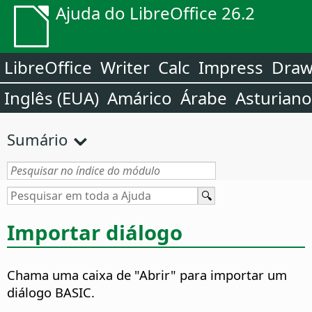
Ajuda do LibreOffice 26.2
LibreOffice
Writer
Calc
Impress
Dra
Inglês (EUA)
Amárico
Árabe
Asturiano
Sumário
Importar diálogo
Chama uma caixa de "Abrir" para importar um
diálogo BASIC.