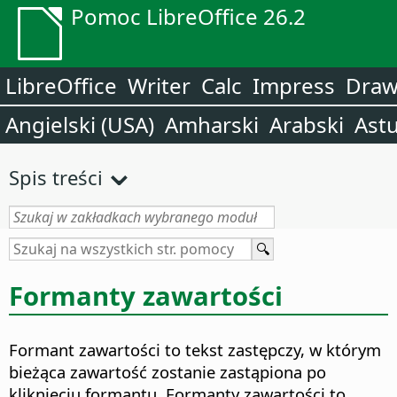
Pomoc LibreOffice 26.2
LibreOffice
Writer
Calc
Impress
Dra
Angielski (USA)
Amharski
Arabski
Astu
Spis treści
Formanty zawartości
Formant zawartości to tekst zastępczy, w którym
bieżąca zawartość zostanie zastąpiona po
kliknięciu formantu. Formanty zawartości to