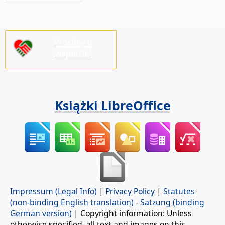
Prosimy o
wsparcie!
Książki LibreOffice
Impressum (Legal Info)
|
Privacy Policy
|
Statutes
(non-binding English translation)
-
Satzung (binding
German version)
| Copyright information: Unless
otherwise specified, all text and images on this