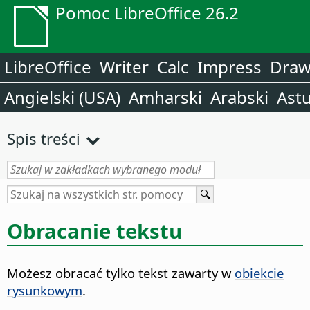
Pomoc LibreOffice 26.2
LibreOffice
Writer
Calc
Impress
Dra
Angielski (USA)
Amharski
Arabski
Astu
Spis treści
Obracanie tekstu
Możesz obracać tylko tekst zawarty w
obiekcie
rysunkowym
.