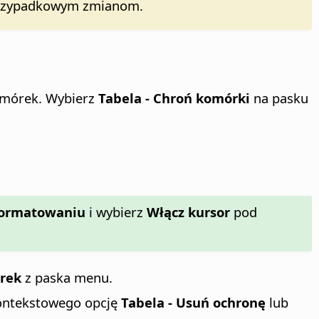
y przypadkowym zmianom.
komórek. Wybierz
Tabela - Chroń komórki
na pasku
 formatowaniu
i wybierz
Włącz kursor
pod
órek
z paska menu.
 kontekstowego opcję
Tabela - Usuń ochronę
lub