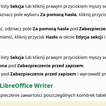
 listy
Sekcja
lub kliknij prawym przyciskiem myszy s
 zaznacz pole wyboru
Za pomocą hasła
, kliknij przyc
ąć, odznacz pole
Za pomocą hasła
pod
Zabezpiecze
mienić, kliknij przycisk
Hasło
w oknie
Edycja sekcji
i
 listy
Sekcja
lub kliknij prawym przyciskiem myszy s
ona
pod
Zabezpieczenie przed zapisem
.
pod
Zabezpieczenie przed zapisem
i wprowadź pr
LibreOffice
Writer
zpieczenie zawartości poszczególnych komórek tabeli