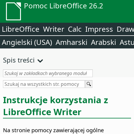
Pomoc LibreOffice 26.2
LibreOffice
Writer
Calc
Impress
Dra
Angielski (USA)
Amharski
Arabski
Astu
Spis treści
Instrukcje korzystania z
LibreOffice Writer
Na stronie pomocy zawierającej ogólne