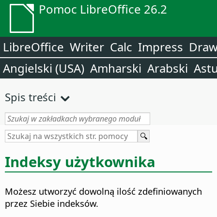
Pomoc LibreOffice 26.2
LibreOffice
Writer
Calc
Impress
Dra
Angielski (USA)
Amharski
Arabski
Astu
Spis treści
Indeksy użytkownika
Możesz utworzyć dowolną ilość zdefiniowanych
przez Siebie indeksów.