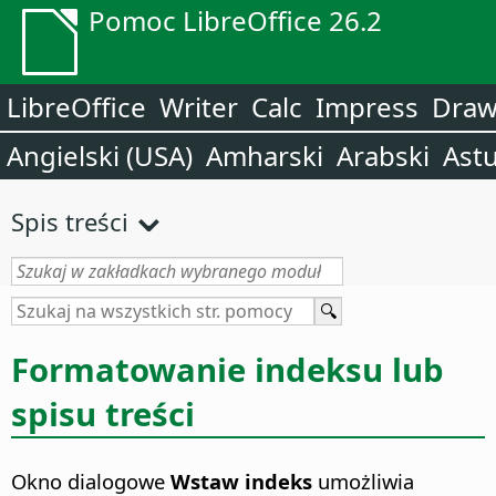
Pomoc LibreOffice 26.2
LibreOffice
Writer
Calc
Impress
Dra
Angielski (USA)
Amharski
Arabski
Astu
Spis treści
Formatowanie indeksu lub
spisu treści
Okno dialogowe
Wstaw indeks
umożliwia