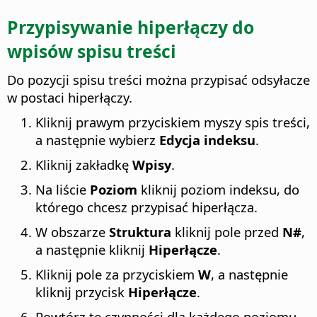
Przypisywanie hiperłączy do
wpisów spisu treści
Do pozycji spisu treści można przypisać odsyłacze
w postaci hiperłączy.
Kliknij prawym przyciskiem myszy spis treści,
a następnie wybierz
Edycja indeksu
.
Kliknij zakładkę
Wpisy
.
Na liście
Poziom
kliknij poziom indeksu, do
którego chcesz przypisać hiperłącza.
W obszarze
Struktura
kliknij pole przed
N#
,
a następnie kliknij
Hiperłącze
.
Kliknij pole za przyciskiem
W
, a następnie
kliknij przycisk
Hiperłącze
.
Powtórz te czynności dla każdego poziomu