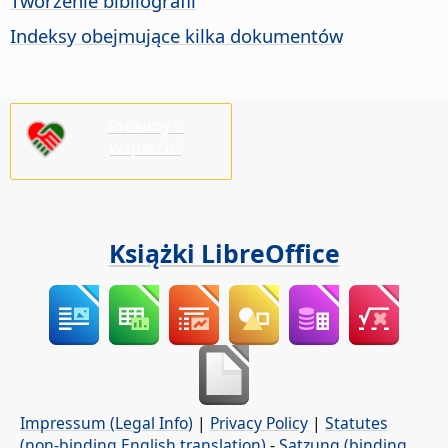
Tworzenie bibliografii
Indeksy obejmujące kilka dokumentów
Prosimy o
wsparcie!
Książki LibreOffice
Impressum (Legal Info)
|
Privacy Policy
|
Statutes
(non-binding English translation)
-
Satzung (binding